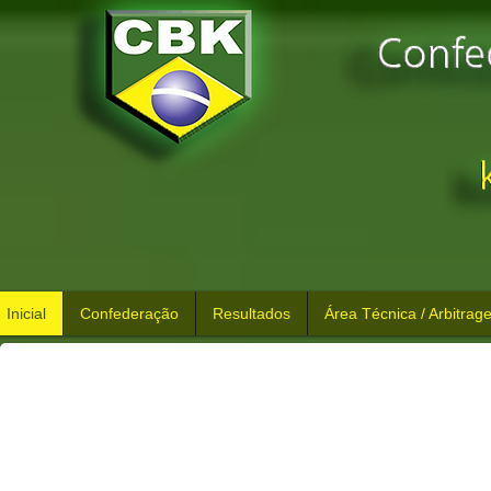
Exames Autorizados 2026
Inicial
Confederação
Resultados
Área Técnica / Arbitrag