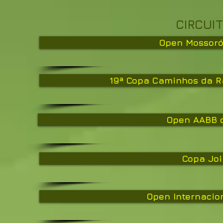
CIRCUI
Open Mossoró
19ª Copa Caminhos da R
Open AABB d
Copa Join
Open Internacio